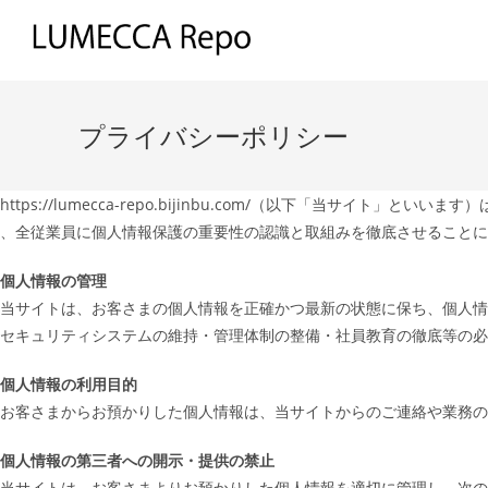
コ
ン
テ
ン
ツ
プライバシーポリシー
へ
ス
キ
https://lumecca-repo.bijinbu.com/（以下「当サイ
ッ
、全従業員に個人情報保護の重要性の認識と取組みを徹底させることに
プ
個人情報の管理
当サイトは、お客さまの個人情報を正確かつ最新の状態に保ち、個人情
セキュリティシステムの維持・管理体制の整備・社員教育の徹底等の必
個人情報の利用目的
お客さまからお預かりした個人情報は、当サイトからのご連絡や業務の
個人情報の第三者への開示・提供の禁止
当サイトは、お客さまよりお預かりした個人情報を適切に管理し、次の